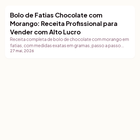
Bolo de Fatias Chocolate com
Bolos
Morango: Receita Profissional para
Vender com Alto Lucro
Receita completa de bolo de chocolate com morango em
fatias, com medidas exatas em gramas, passo a passo
27 mai, 2026
detalhado, dicas de food styling e estratégias de
comercialização para delivery e feiras.