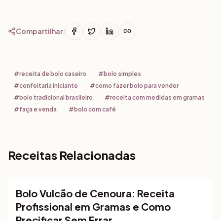
Compartilhar:
#
receita de bolo caseiro
#
bolo simples
#
confeitaria iniciante
#
como fazer bolo para vender
#
bolo tradicional brasileiro
#
receita com medidas em gramas
#
faça e venda
#
bolo com café
Receitas Relacionadas
Bolo Vulcão de Cenoura: Receita
Bolos
Profissional em Gramas e Como
Precificar Sem Errar