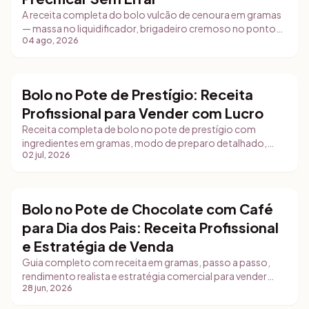
A receita completa do bolo vulcão de cenoura em gramas
— massa no liquidificador, brigadeiro cremoso no ponto
04 ago, 2026
de escorrer e montagem na forma com furo central. E, a
partir dela, as lições de custo que a maioria das
confeiteiras ignora: por que o peso que se vende é o
assado e não o cru, por que a embalagem pesa muito mais
Bolo no Pote de Prestígio: Receita
do que parece e por que a sobra da base precisa entrar na
Bolos
Profissional para Vender com Lucro
conta.
Receita completa de bolo no pote de prestígio com
ingredientes em gramas, modo de preparo detalhado,
02 jul, 2026
dicas de conservação e estratégia de vendas para
confeiteiras iniciantes.
Bolo no Pote de Chocolate com Café
Bolos
para Dia dos Pais: Receita Profissional
e Estratégia de Venda
Guia completo com receita em gramas, passo a passo,
rendimento realista e estratégia comercial para vender
28 jun, 2026
bolo no pote gourmet no Dia dos Pais com embalagem
profissional e gestão de pedidos.