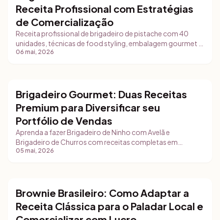
Receita Profissional com Estratégias
de Comercialização
Receita profissional de brigadeiro de pistache com 40
unidades, técnicas de food styling, embalagem gourmet e
06 mai, 2026
como precificar com Gestly para lucrar.
Brigadeiro Gourmet: Duas Receitas
Brigadeiros e Bombons
Premium para Diversificar seu
Portfólio de Vendas
Aprenda a fazer Brigadeiro de Ninho com Avelã e
Brigadeiro de Churros com receitas completas em
05 mai, 2026
gramas, modo de preparo detalhado e estratégias para
profissionalizar sua confeitaria.
Brownie Brasileiro: Como Adaptar a
Brigadeiros e Bombons
Receita Clássica para o Paladar Local e
Comercializar com Lucro