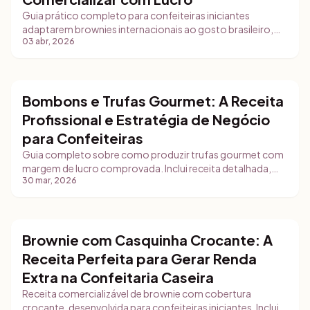
Guia prático completo para confeiteiras iniciantes
adaptarem brownies internacionais ao gosto brasileiro,
03 abr, 2026
com receita base detalhada, 3 variações comerciais e
dicas de gestão de custos usando ferramentas
especializadas.
Bombons e Trufas Gourmet: A Receita
Brigadeiros e Bombons
Profissional e Estratégia de Negócio
para Confeiteiras
Guia completo sobre como produzir trufas gourmet com
margem de lucro comprovada. Inclui receita detalhada,
30 mar, 2026
técnicas de temperagem, embalagem premium e
estratégia de posicionamento no mercado de doces
gourmets.
Brownie com Casquinha Crocante: A
Brigadeiros e Bombons
Receita Perfeita para Gerar Renda
Extra na Confeitaria Caseira
Receita comercializável de brownie com cobertura
crocante, desenvolvida para confeiteiras iniciantes. Inclui