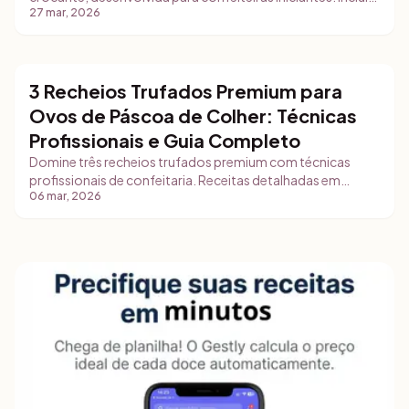
27 mar, 2026
medidas exatas em gramas, tempo de forno, rendimento
realista e estratégias práticas de venda.
3 Recheios Trufados Premium para
Brigadeiros e Bombons
Ovos de Páscoa de Colher: Técnicas
Profissionais e Guia Completo
Domine três recheios trufados premium com técnicas
profissionais de confeitaria. Receitas detalhadas em
06 mar, 2026
gramas, armazenamento, validade e dicas para
comercializar seus ovos de páscoa de colher com
segurança e lucratividade.