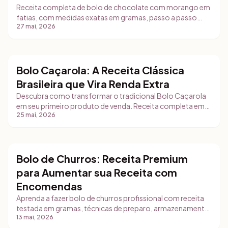
Receita completa de bolo de chocolate com morango em
fatias, com medidas exatas em gramas, passo a passo
27 mai, 2026
detalhado, dicas de food styling e estratégias de
comercialização para delivery e feiras.
Bolo Caçarola: A Receita Clássica
Bolos
Brasileira que Vira Renda Extra
Descubra como transformar o tradicional Bolo Caçarola
em seu primeiro produto de venda. Receita completa em
25 mai, 2026
gramas, estratégias de comercialização e como precificar
com segurança.
Bolo de Churros: Receita Premium
Bolos
para Aumentar sua Receita com
Encomendas
Aprenda a fazer bolo de churros profissional com receita
testada em gramas, técnicas de preparo, armazenamento
13 mai, 2026
correto e estratégias de comercialização para sua