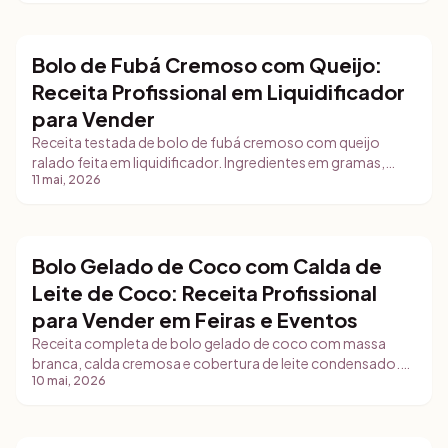
confeitaria caseira.
Bolo de Fubá Cremoso com Queijo:
Bolos
Receita Profissional em Liquidificador
para Vender
Receita testada de bolo de fubá cremoso com queijo
ralado feita em liquidificador. Ingredientes em gramas,
11 mai, 2026
técnicas profissionais, tempo de forno, armazenamento,
rendimento real e estratégias de venda para confeiteiras
iniciantes.
Bolo Gelado de Coco com Calda de
Bolos
Leite de Coco: Receita Profissional
para Vender em Feiras e Eventos
Receita completa de bolo gelado de coco com massa
branca, calda cremosa e cobertura de leite condensado.
10 mai, 2026
Inclui ingredientes em gramas, tempo de forno,
rendimento realista, armazenamento e estratégias
práticas de venda para confeiteiras.