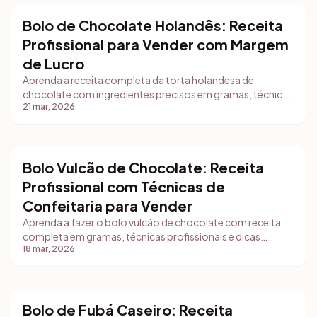
Bolo de Chocolate Holandês: Receita
Bolos
Profissional para Vender com Margem
de Lucro
Aprenda a receita completa da torta holandesa de
chocolate com ingredientes precisos em gramas, técnicas
21 mar, 2026
de armazenamento, dicas de comercialização e como
precificar para lucrar de verdade.
Bolo Vulcão de Chocolate: Receita
Bolos
Profissional com Técnicas de
Confeitaria para Vender
Aprenda a fazer o bolo vulcão de chocolate com receita
completa em gramas, técnicas profissionais e dicas
18 mar, 2026
práticas para comercializar. Inclui rendimento realista,
armazenamento e estratégias de venda para confeiteiras
iniciantes.
Bolo de Fubá Caseiro: Receita
Bolos