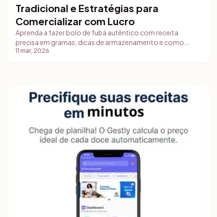
Tradicional e Estratégias para
Comercializar com Lucro
Aprenda a fazer bolo de fubá autêntico com receita
precisa em gramas, dicas de armazenamento e como
11 mar, 2026
precificar para vender com margem de lucro.