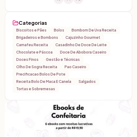
Categorias
Biscoitos e Pães
Bolos
Bombom De Uva Receita
Brigadeiros e Bombons
Cajuzinho Gourmet
Camafeu Receita
Casadinho De Doce De Leite
Chocolate e Páscoa
Doce De Abobora Caseiro
Doces Finos
Gestão e Técnicas
Olho De Sogra Receita
Pao Caseiro
Precificacao Bolos De Pote
Receita Bolo De Maca E Canela
Salgados
Tortas e Sobremesas