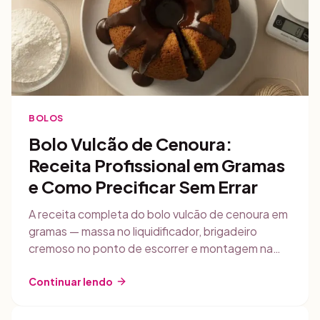
BOLOS
Bolo Vulcão de Cenoura:
Receita Profissional em Gramas
e Como Precificar Sem Errar
A receita completa do bolo vulcão de cenoura em
gramas — massa no liquidificador, brigadeiro
cremoso no ponto de escorrer e montagem na
forma com furo central. E, a partir dela, as lições
de custo que a maioria das confeiteiras ignora:
Continuar lendo
por que o peso que se vende é o assado e não o
cru, por que a embalagem pesa muito mais do que