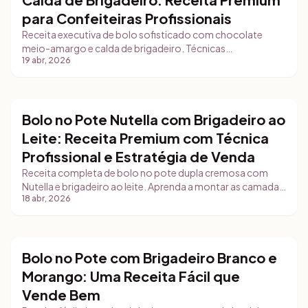
para Confeiteiras Profissionais
Receita executiva de bolo sofisticado com chocolate
meio-amargo e calda de brigadeiro. Técnicas
19 abr, 2026
profissionais, precificação com Gestly e estratégias de
venda.
Bolo no Pote Nutella com Brigadeiro ao
Bolos
Leite: Receita Premium com Técnica
Profissional e Estratégia de Venda
Receita completa de bolo no pote dupla cremosa com
Nutella e brigadeiro ao leite. Aprenda a montar as camadas
18 abr, 2026
perfeitas, técnicas de armazenamento, fotografia para
redes sociais e como precificar corretamente esse
produto premium.
Bolo no Pote com Brigadeiro Branco e
Bolos
Morango: Uma Receita Fácil que
Vende Bem