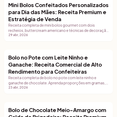
Mini Bolos Confeitados Personalizados
Bolos
para Dia das Mães: Receita Premium e
Estratégia de Venda
Receita completa de mini bolos gourmet com dois
recheios, buttercream americano e técnicas de decoração
29 abr, 2026
temática. Inclui estratégias de armazenamento,
precificação com Gestly e marketing digital para captar
encomendas antecipadas.
Bolo no Pote com Leite Ninho e
Bolos
Ganache: Receita Comercial de Alto
Rendimento para Confeiteiras
Receita completa de bolo no pote com leite ninho e
ganache de chocolate. Aprenda proporções em gramas,
23 abr, 2026
técnicas de montagem rápida, estratégias de venda e
como precificar com o Gestly.
Bolo de Chocolate Meio-Amargo com
Bolos
Calda de Brigadeiro: Receita Premium