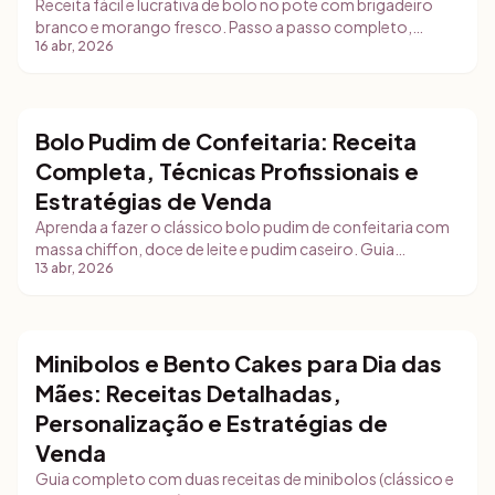
Receita fácil e lucrativa de bolo no pote com brigadeiro
branco e morango fresco. Passo a passo completo,
16 abr, 2026
técnicas de seleção de frutas e food styling.
Bolo Pudim de Confeitaria: Receita
Bolos
Completa, Técnicas Profissionais e
Estratégias de Venda
Aprenda a fazer o clássico bolo pudim de confeitaria com
massa chiffon, doce de leite e pudim caseiro. Guia
13 abr, 2026
completo com receita em gramas, técnicas de
montagem, food styling e dicas de comercialização para
confeiteiras.
Minibolos e Bento Cakes para Dia das
Bolos
Mães: Receitas Detalhadas,
Personalização e Estratégias de
Venda
Guia completo com duas receitas de minibolos (clássico e