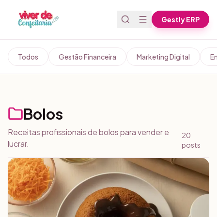
Pular para o conteúdo
Gestly ERP
Todos
Gestão Financeira
Marketing Digital
E
Bolos
Receitas profissionais de bolos para vender e
20
lucrar.
posts