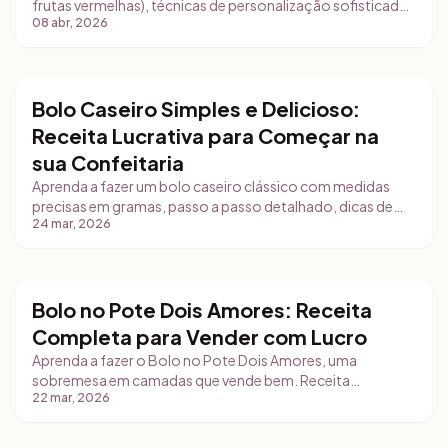
frutas vermelhas), técnicas de personalização sofisticada,
08 abr, 2026
dicas de food styling e estratégias comerciais para vender
bento cakes personalizados no Dia das Mães.
Bolo Caseiro Simples e Delicioso:
Bolos
Receita Lucrativa para Começar na
sua Confeitaria
Aprenda a fazer um bolo caseiro clássico com medidas
precisas em gramas, passo a passo detalhado, dicas de
24 mar, 2026
armazenamento e estratégias práticas para comercializar
com segurança e qualidade.
Bolo no Pote Dois Amores: Receita
Bolos
Completa para Vender com Lucro
Aprenda a fazer o Bolo no Pote Dois Amores, uma
sobremesa em camadas que vende bem. Receita
22 mar, 2026
completa com ingredientes em gramas, modo de preparo,
rendimento, armazenamento e dicas de precificação para
seu negócio.