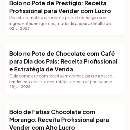
Bolo no Pote de Prestígio: Receita
Bolos
parece e por que a sobra da base precisa entrar
Profissional para Vender com Lucro
na conta.
Receita completa de bolo no pote de prestígio com
ingredientes em gramas, modo de preparo detalhado,
02 jul, 2026
dicas de conservação e estratégia de vendas para
confeiteiras iniciantes.
Bolo no Pote de Chocolate com Café
Bolos
para Dia dos Pais: Receita Profissional
e Estratégia de Venda
Guia completo com receita em gramas, passo a passo,
rendimento realista e estratégia comercial para vender
28 jun, 2026
bolo no pote gourmet no Dia dos Pais com embalagem
profissional e gestão de pedidos.
Bolo de Fatias Chocolate com
Bolos
Morango: Receita Profissional para
Vender com Alto Lucro