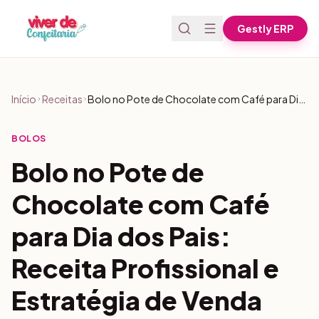
Pular para o conteúdo
Gestly ERP
Início
Receitas
Bolo no Pote de Chocolate com Café para Dia dos Pais: Receita Profissional e Estratégia de Venda
BOLOS
Bolo no Pote de
Chocolate com Café
para Dia dos Pais:
Receita Profissional e
Estratégia de Venda