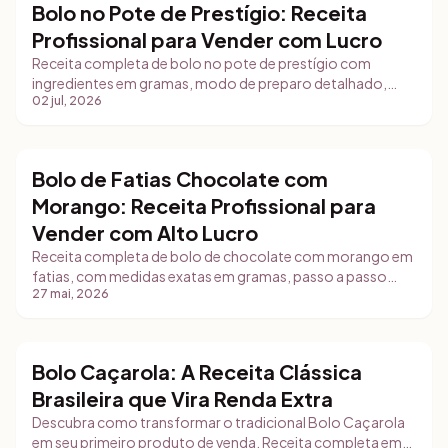
Bolo no Pote de Prestígio: Receita
do que parece e por que a sobra da base precisa entrar na
Bolos
Profissional para Vender com Lucro
conta.
Receita completa de bolo no pote de prestígio com
ingredientes em gramas, modo de preparo detalhado,
02 jul, 2026
dicas de conservação e estratégia de vendas para
confeiteiras iniciantes.
Bolo de Fatias Chocolate com
Bolos
Morango: Receita Profissional para
Vender com Alto Lucro
Receita completa de bolo de chocolate com morango em
fatias, com medidas exatas em gramas, passo a passo
27 mai, 2026
detalhado, dicas de food styling e estratégias de
comercialização para delivery e feiras.
Bolo Caçarola: A Receita Clássica
Bolos
Brasileira que Vira Renda Extra
Descubra como transformar o tradicional Bolo Caçarola
em seu primeiro produto de venda. Receita completa em