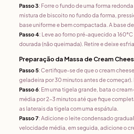
Passo 3
: Forre o fundo de uma forma redond
mistura de biscoito no fundo da forma, pres
base uniforme e bem compactada. A base de
Passo 4
: Leve ao forno pré-aquecido a 160°C
dourada (não queimada). Retire e deixe esfri
Preparação da Massa de Cream Chees
Passo 5
: Certifique-se de que o cream chees
geladeira por 30 minutos antes de começar). 
Passo 6
: Em uma tigela grande, bata o crea
média por 2-3 minutos até que fique comple
as laterais da tigela com uma espátula.
Passo 7
: Adicione o leite condensado gradu
velocidade média, em seguida, adicione o cre