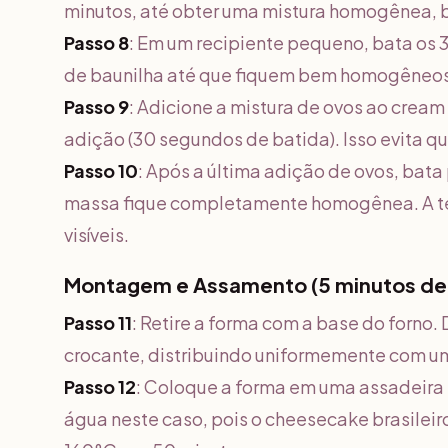
minutos, até obter uma mistura homogênea, br
Passo 8
: Em um recipiente pequeno, bata os 3 
de baunilha até que fiquem bem homogêneos
Passo 9
: Adicione a mistura de ovos ao cre
adição (30 segundos de batida). Isso evita q
Passo 10
: Após a última adição de ovos, bata
massa fique completamente homogênea. A tex
visíveis.
Montagem e Assamento (5 minutos de 
Passo 11
: Retire a forma com a base do forno
crocante, distribuindo uniformemente com u
Passo 12
: Coloque a forma em uma assadeira 
água neste caso, pois o cheesecake brasileir