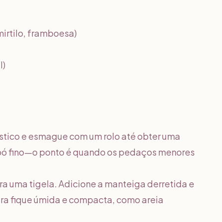
irtilo, framboesa)
l)
ástico e esmague com um rolo até obter uma
m pó fino—o ponto é quando os pedaços menores
ra uma tigela. Adicione a manteiga derretida e
ura fique úmida e compacta, como areia