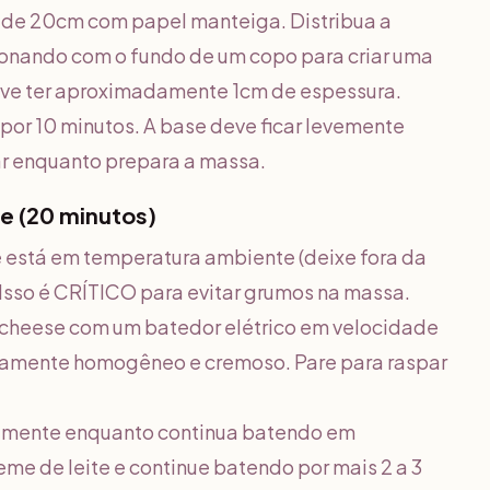
a de 20cm com papel manteiga. Distribua a
sionando com o fundo de um copo para criar uma
ve ter aproximadamente 1cm de espessura.
 por 10 minutos. A base deve ficar levemente
ar enquanto prepara a massa.
e (20 minutos)
e está em temperatura ambiente (deixe fora da
Isso é CRÍTICO para evitar grumos na massa.
m cheese com um batedor elétrico em velocidade
tamente homogêneo e cremoso. Pare para raspar
almente enquanto continua batendo em
me de leite e continue batendo por mais 2 a 3