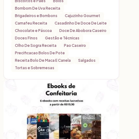
Biscoitos e Pães
Bolos
Bombom De Uva Receita
Brigadeiros e Bombons
Cajuzinho Gourmet
Camafeu Receita
Casadinho De Doce De Leite
Chocolate e Páscoa
Doce De Abobora Caseiro
Doces Finos
Gestão e Técnicas
Olho De Sogra Receita
Pao Caseiro
Precificacao Bolos De Pote
Receita Bolo De Maca E Canela
Salgados
Tortas e Sobremesas