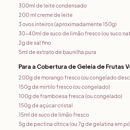
300ml de leite condensado
200 ml creme de leite
3 ovos inteiros (aproximadamente 150g)
30-40ml de suco de limão fresco (ou suco nat
2g de sal fino
5ml de extrato de baunilha pura
Para a Cobertura de Geleia de Frutas 
200g de morango fresco (ou congelado des
150g de mirtilo fresco (ou congelado)
100g de framboesa fresca (ou congelado)
150g de açúcar cristal
15ml de suco de limão fresco
5g de pectina cítrica (ou 7g de gelatina em pó