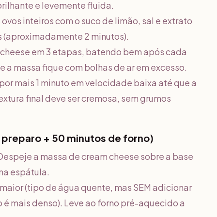
ilhante e levemente fluida.
ovos inteiros com o suco de limão, sal e extrato
 (aproximadamente 2 minutos).
am cheese em 3 etapas, batendo bem após cada
ue a massa fique com bolhas de ar em excesso.
 por mais 1 minuto em velocidade baixa até que a
tura final deve ser cremosa, sem grumos
preparo + 50 minutos de forno)
. Despeje a massa de cream cheese sobre a base
ma espátula.
maior (tipo de água quente, mas SEM adicionar
o é mais denso). Leve ao forno pré-aquecido a