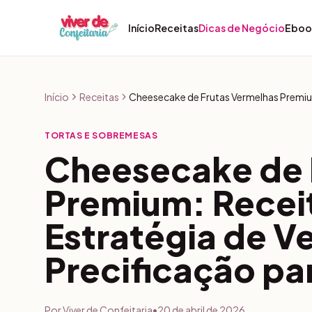
Pular para o conteúdo
Início
Receitas
Dicas de Negócio
Eboo
Início
Receitas
TORTAS E SOBREMESAS
Cheesecake de 
Premium: Receit
Estratégia de V
Precificação pa
Por
Viver de Confeitaria
•
20 de abril de 2026