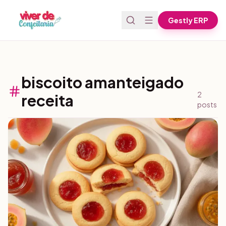
Pular para o conteúdo
Gestly ERP
biscoito amanteigado
2
receita
posts