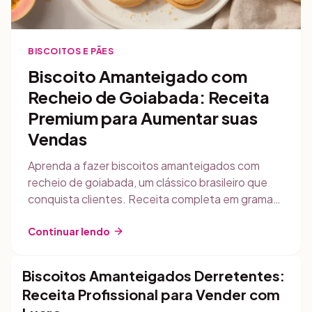
BISCOITOS E PÃES
Biscoito Amanteigado com
Recheio de Goiabada: Receita
Premium para Aumentar suas
Vendas
Aprenda a fazer biscoitos amanteigados com
recheio de goiabada, um clássico brasileiro que
conquista clientes. Receita completa em gramas,
passo a passo, rendimento realista e estratégias
de comercialização para vender como produto
Continuar lendo
premium.
Biscoitos Amanteigados Derretentes:
Biscoitos e Pães
Receita Profissional para Vender com