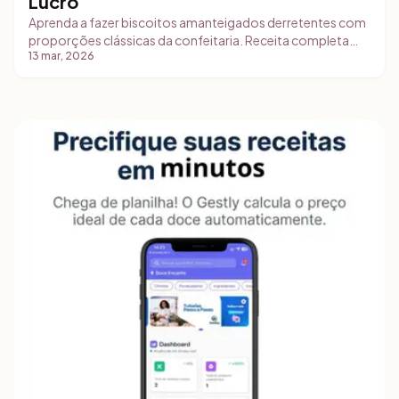
Lucro
Aprenda a fazer biscoitos amanteigados derretentes com
proporções clássicas da confeitaria. Receita completa
13 mar, 2026
com ingredientes em gramas, modo de preparo passo a
passo, estratégias de comercialização e dicas de
precificação para iniciantes.