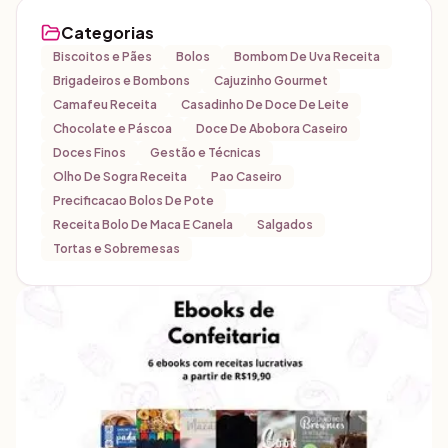
Categorias
Biscoitos e Pães
Bolos
Bombom De Uva Receita
Brigadeiros e Bombons
Cajuzinho Gourmet
Camafeu Receita
Casadinho De Doce De Leite
Chocolate e Páscoa
Doce De Abobora Caseiro
Doces Finos
Gestão e Técnicas
Olho De Sogra Receita
Pao Caseiro
Precificacao Bolos De Pote
Receita Bolo De Maca E Canela
Salgados
Tortas e Sobremesas