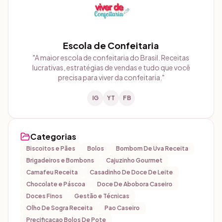
Escola de Confeitaria
"
A maior escola de confeitaria do Brasil. Receitas
lucrativas, estratégias de vendas e tudo que você
precisa para viver da confeitaria.
"
IG
YT
FB
Categorias
Biscoitos e Pães
Bolos
Bombom De Uva Receita
Brigadeiros e Bombons
Cajuzinho Gourmet
Camafeu Receita
Casadinho De Doce De Leite
Chocolate e Páscoa
Doce De Abobora Caseiro
Doces Finos
Gestão e Técnicas
Olho De Sogra Receita
Pao Caseiro
Precificacao Bolos De Pote