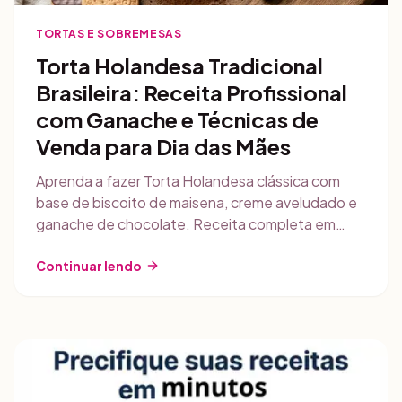
TORTAS E SOBREMESAS
Torta Holandesa Tradicional
Brasileira: Receita Profissional
com Ganache e Técnicas de
Venda para Dia das Mães
Aprenda a fazer Torta Holandesa clássica com
base de biscoito de maisena, creme aveludado e
ganache de chocolate. Receita completa em
gramas, técnicas profissionais e estratégias de
comercialização para maximizar vendas.
Continuar lendo