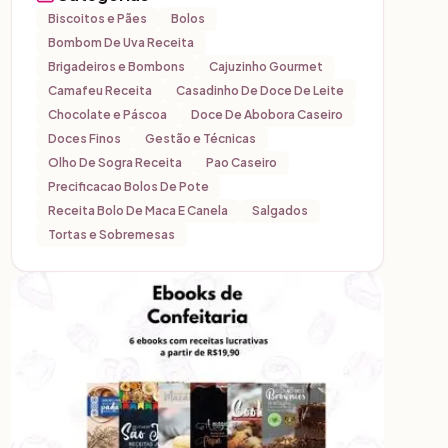
Biscoitos e Pães
Bolos
Bombom De Uva Receita
Brigadeiros e Bombons
Cajuzinho Gourmet
Camafeu Receita
Casadinho De Doce De Leite
Chocolate e Páscoa
Doce De Abobora Caseiro
Doces Finos
Gestão e Técnicas
Olho De Sogra Receita
Pao Caseiro
Precificacao Bolos De Pote
Receita Bolo De Maca E Canela
Salgados
Tortas e Sobremesas