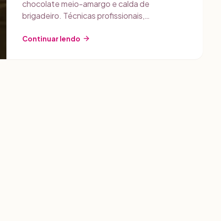
chocolate meio-amargo e calda de
brigadeiro. Técnicas profissionais,
precificação com Gestly e estratégias de
venda.
Continuar lendo