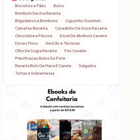
Biscoitos e Pães
Bolos
Bombom De Uva Receita
Brigadeiros e Bombons
Cajuzinho Gourmet
Camafeu Receita
Casadinho De Doce De Leite
Chocolate e Páscoa
Doce De Abobora Caseiro
Doces Finos
Gestão e Técnicas
Olho De Sogra Receita
Pao Caseiro
Precificacao Bolos De Pote
Receita Bolo De Maca E Canela
Salgados
Tortas e Sobremesas