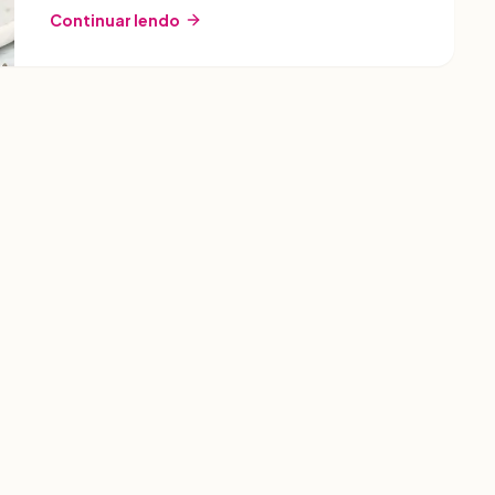
dicas de apresentação inclusos.
Continuar lendo