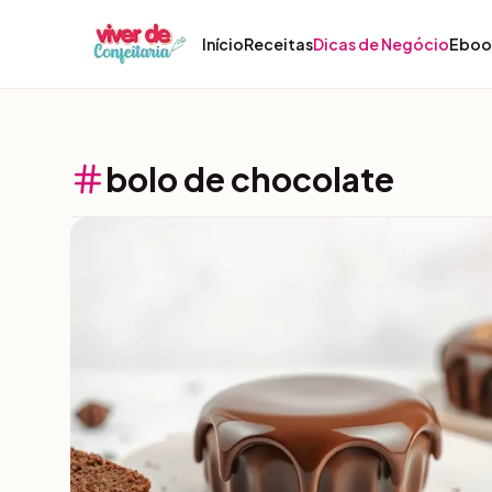
Pular para o conteúdo
Início
Receitas
Dicas de Negócio
Eboo
bolo de chocolate