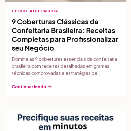
CHOCOLATE E PÁSCOA
9 Coberturas Clássicas da
Confeitaria Brasileira: Receitas
Completas para Profissionalizar
seu Negócio
Domine as 9 coberturas essenciais da confeitaria
brasileira com receitas detalhadas em gramas,
técnicas comprovadas e estratégias de
comercialização. Guia completo para confeiteiras
que querem expandir o portfólio.
Continuar lendo