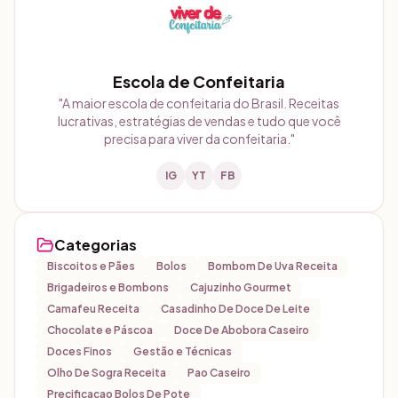
Escola de Confeitaria
"
A maior escola de confeitaria do Brasil. Receitas
lucrativas, estratégias de vendas e tudo que você
precisa para viver da confeitaria.
"
IG
YT
FB
Categorias
Biscoitos e Pães
Bolos
Bombom De Uva Receita
Brigadeiros e Bombons
Cajuzinho Gourmet
Camafeu Receita
Casadinho De Doce De Leite
Chocolate e Páscoa
Doce De Abobora Caseiro
Doces Finos
Gestão e Técnicas
Olho De Sogra Receita
Pao Caseiro
Precificacao Bolos De Pote