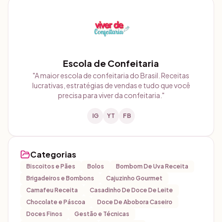
Escola de Confeitaria
"
A maior escola de confeitaria do Brasil. Receitas
lucrativas, estratégias de vendas e tudo que você
precisa para viver da confeitaria.
"
IG
YT
FB
Categorias
Biscoitos e Pães
Bolos
Bombom De Uva Receita
Brigadeiros e Bombons
Cajuzinho Gourmet
Camafeu Receita
Casadinho De Doce De Leite
Chocolate e Páscoa
Doce De Abobora Caseiro
Doces Finos
Gestão e Técnicas