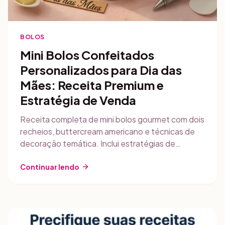
BOLOS
Mini Bolos Confeitados
Personalizados para Dia das
Mães: Receita Premium e
Estratégia de Venda
Receita completa de mini bolos gourmet com dois
recheios, buttercream americano e técnicas de
decoração temática. Inclui estratégias de
armazenamento, precificação com Gestly e
marketing digital para captar encomendas
Continuar lendo
antecipadas.