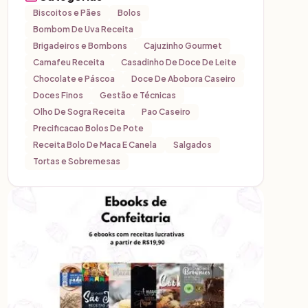
Biscoitos e Pães
Bolos
Bombom De Uva Receita
Brigadeiros e Bombons
Cajuzinho Gourmet
Camafeu Receita
Casadinho De Doce De Leite
Chocolate e Páscoa
Doce De Abobora Caseiro
Doces Finos
Gestão e Técnicas
Olho De Sogra Receita
Pao Caseiro
Precificacao Bolos De Pote
Receita Bolo De Maca E Canela
Salgados
Tortas e Sobremesas