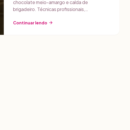
chocolate meio-amargo e calda de
brigadeiro. Técnicas profissionais,
precificação com Gestly e estratégias de
venda.
Continuar lendo