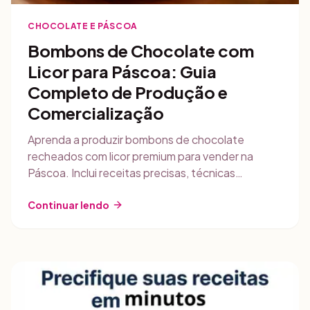
CHOCOLATE E PÁSCOA
Bombons de Chocolate com
Licor para Páscoa: Guia
Completo de Produção e
Comercialização
Aprenda a produzir bombons de chocolate
recheados com licor premium para vender na
Páscoa. Inclui receitas precisas, técnicas
profissionais de temperagem, estratégias de
comercialização e precificação.
Continuar lendo