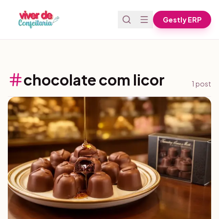
Pular para o conteúdo
Gestly ERP
chocolate com licor
1
post