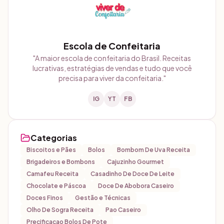
Escola de Confeitaria
"
A maior escola de confeitaria do Brasil. Receitas
lucrativas, estratégias de vendas e tudo que você
precisa para viver da confeitaria.
"
IG
YT
FB
Categorias
Biscoitos e Pães
Bolos
Bombom De Uva Receita
Brigadeiros e Bombons
Cajuzinho Gourmet
Camafeu Receita
Casadinho De Doce De Leite
Chocolate e Páscoa
Doce De Abobora Caseiro
Doces Finos
Gestão e Técnicas
Olho De Sogra Receita
Pao Caseiro
Precificacao Bolos De Pote