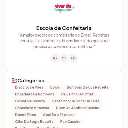
Escola de Confeitaria
"
A maior escola de confeitaria do Brasil. Receitas
lucrativas, estratégias de vendas e tudo que você
precisa para viver da confeitaria.
"
IG
YT
FB
Categorias
Biscoitos e Pães
Bolos
Bombom De Uva Receita
Brigadeiros e Bombons
Cajuzinho Gourmet
Camafeu Receita
Casadinho De Doce De Leite
Chocolate e Páscoa
Doce De Abobora Caseiro
Doces Finos
Gestão e Técnicas
Olho De Sogra Receita
Pao Caseiro