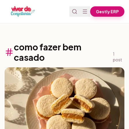
Pular para o conteúdo
Gestly ERP
como fazer bem
1
casado
post