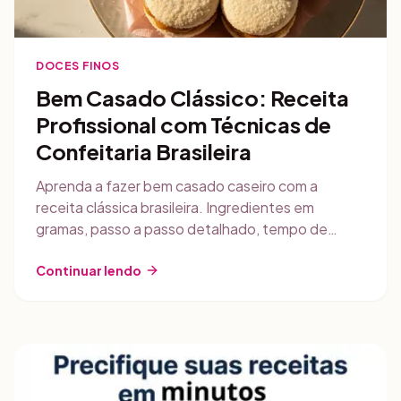
DOCES FINOS
Bem Casado Clássico: Receita
Profissional com Técnicas de
Confeitaria Brasileira
Aprenda a fazer bem casado caseiro com a
receita clássica brasileira. Ingredientes em
gramas, passo a passo detalhado, tempo de
forno, rendimento realista e dicas de
comercialização para festas de casamento.
Continuar lendo