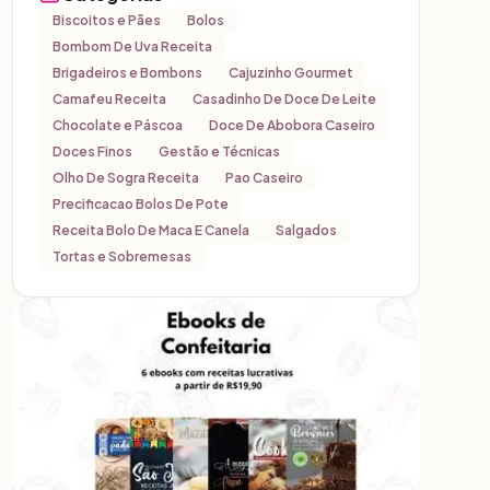
Biscoitos e Pães
Bolos
Bombom De Uva Receita
Brigadeiros e Bombons
Cajuzinho Gourmet
Camafeu Receita
Casadinho De Doce De Leite
Chocolate e Páscoa
Doce De Abobora Caseiro
Doces Finos
Gestão e Técnicas
Olho De Sogra Receita
Pao Caseiro
Precificacao Bolos De Pote
Receita Bolo De Maca E Canela
Salgados
Tortas e Sobremesas