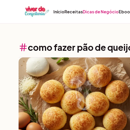
Pular para o conteúdo
Início
Receitas
Dicas de Negócio
Eboo
como fazer pão de queij