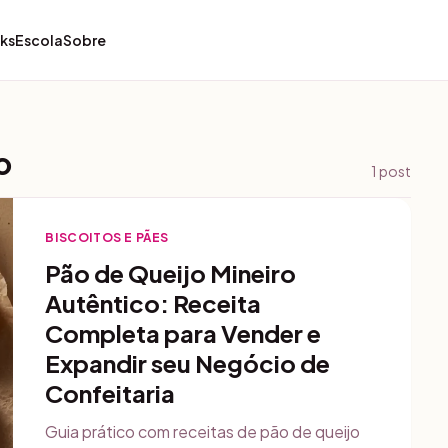
ks
Escola
Sobre
o
1
post
BISCOITOS E PÃES
Pão de Queijo Mineiro
Autêntico: Receita
Completa para Vender e
Expandir seu Negócio de
Confeitaria
Guia prático com receitas de pão de queijo