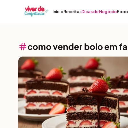
Pular para o conteúdo
Início
Receitas
Dicas de Negócio
Eboo
como vender bolo em fa