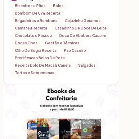
Biscoitos e Pães
Bolos
Bombom De Uva Receita
Brigadeiros e Bombons
Cajuzinho Gourmet
Camafeu Receita
Casadinho De Doce De Leite
Chocolate e Páscoa
Doce De Abobora Caseiro
Doces Finos
Gestão e Técnicas
Olho De Sogra Receita
Pao Caseiro
Precificacao Bolos De Pote
Receita Bolo De Maca E Canela
Salgados
Tortas e Sobremesas