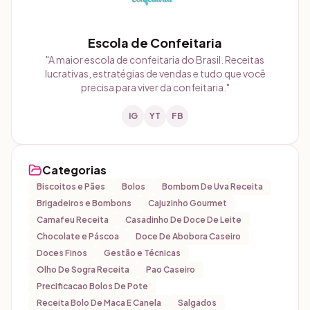
Escola de Confeitaria
"
A maior escola de confeitaria do Brasil. Receitas
lucrativas, estratégias de vendas e tudo que você
precisa para viver da confeitaria.
"
IG
YT
FB
Categorias
Biscoitos e Pães
Bolos
Bombom De Uva Receita
Brigadeiros e Bombons
Cajuzinho Gourmet
Camafeu Receita
Casadinho De Doce De Leite
Chocolate e Páscoa
Doce De Abobora Caseiro
Doces Finos
Gestão e Técnicas
Olho De Sogra Receita
Pao Caseiro
Precificacao Bolos De Pote
Receita Bolo De Maca E Canela
Salgados