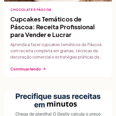
CHOCOLATE E PÁSCOA
Cupcakes Temáticos de
Páscoa: Receita Profissional
para Vender e Lucrar
Aprenda a fazer cupcakes temáticos de Páscoa
com receita completa em gramas, técnicas de
decoração comercial e estratégias práticas de
venda para transformar sua confeitaria caseira em
renda extra.
Continuar lendo