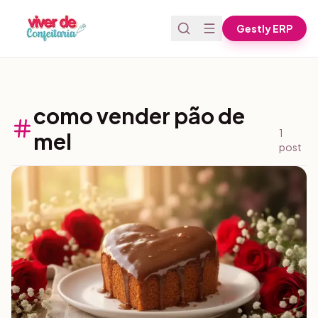
Pular para o conteúdo
Gestly ERP
como vender pão de
1
mel
post