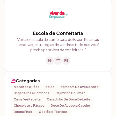
Escola de Confeitaria
"
A maior escola de confeitaria do Brasil. Receitas
lucrativas, estratégias de vendas e tudo que você
precisa para viver da confeitaria.
"
IG
YT
FB
Categorias
Biscoitos e Pães
Bolos
Bombom De Uva Receita
Brigadeiros e Bombons
Cajuzinho Gourmet
Camafeu Receita
Casadinho De Doce De Leite
Chocolate e Páscoa
Doce De Abobora Caseiro
Doces Finos
Gestão e Técnicas