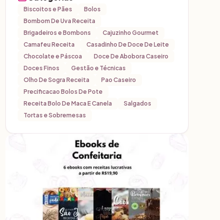
Biscoitos e Pães
Bolos
Bombom De Uva Receita
Brigadeiros e Bombons
Cajuzinho Gourmet
Camafeu Receita
Casadinho De Doce De Leite
Chocolate e Páscoa
Doce De Abobora Caseiro
Doces Finos
Gestão e Técnicas
Olho De Sogra Receita
Pao Caseiro
Precificacao Bolos De Pote
Receita Bolo De Maca E Canela
Salgados
Tortas e Sobremesas