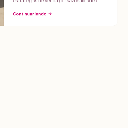
estratégias de venda por sazonalidade e
dicas de food styling para redes sociais.
Continuar lendo