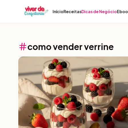
Pular para o conteúdo
Início
Receitas
Dicas de Negócio
Eboo
como vender verrine