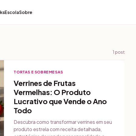
ks
Escola
Sobre
1
post
TORTAS E SOBREMESAS
Verrines de Frutas
Vermelhas: O Produto
Lucrativo que Vende o Ano
Todo
Descubra como transformar verrines em seu
produto estrela com receita detalhada,