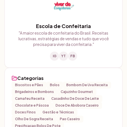
Escola de Confeitaria
"
A maior escola de confeitaria do Brasil. Receitas
lucrativas, estratégias de vendas e tudo que você
precisa para viver da confeitaria.
"
IG
YT
FB
Categorias
Biscoitos e Pães
Bolos
Bombom De Uva Receita
Brigadeiros e Bombons
Cajuzinho Gourmet
Camafeu Receita
Casadinho De Doce De Leite
Chocolate e Páscoa
Doce De Abobora Caseiro
Doces Finos
Gestão e Técnicas
Olho De Sogra Receita
Pao Caseiro
Precificacao Bolos De Pote