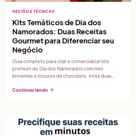
GESTÃO E TÉCNICAS
Kits Temáticos de Dia dos
Namorados: Duas Receitas
Gourmet para Diferenciar seu
Negócio
Guia completo para criar e comercializar kits
premium de Dia dos Namorados com mini
brownies e mousse de chocolate. Inclui duas
receitas detalhadas, estratégias de embalagem,
food styling e dicas de precificação.
Continuar lendo