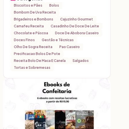
Biscoitos e Pães
Bolos
Bombom De Uva Receita
Brigadeiros e Bombons
Cajuzinho Gourmet
Camafeu Receita
Casadinho De Doce De Leite
Chocolate e Páscoa
Doce De Abobora Caseiro
Doces Finos
Gestão e Técnicas
Olho De Sogra Receita
Pao Caseiro
Precificacao Bolos De Pote
Receita Bolo De Maca E Canela
Salgados
Tortas e Sobremesas