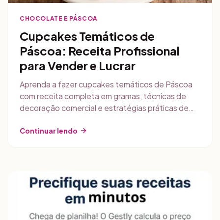
CHOCOLATE E PÁSCOA
Cupcakes Temáticos de
Páscoa: Receita Profissional
para Vender e Lucrar
Aprenda a fazer cupcakes temáticos de Páscoa
com receita completa em gramas, técnicas de
decoração comercial e estratégias práticas de
venda para transformar sua confeitaria caseira em
renda extra.
Continuar lendo