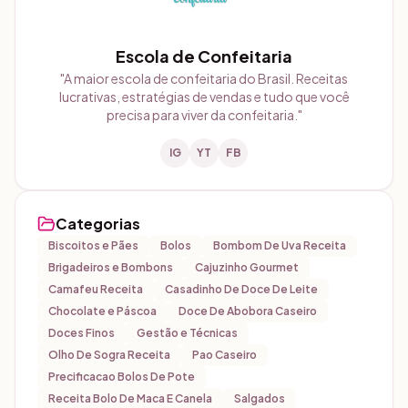
Escola de Confeitaria
"
A maior escola de confeitaria do Brasil. Receitas
lucrativas, estratégias de vendas e tudo que você
precisa para viver da confeitaria.
"
IG
YT
FB
Categorias
Biscoitos e Pães
Bolos
Bombom De Uva Receita
Brigadeiros e Bombons
Cajuzinho Gourmet
Camafeu Receita
Casadinho De Doce De Leite
Chocolate e Páscoa
Doce De Abobora Caseiro
Doces Finos
Gestão e Técnicas
Olho De Sogra Receita
Pao Caseiro
Precificacao Bolos De Pote
Receita Bolo De Maca E Canela
Salgados