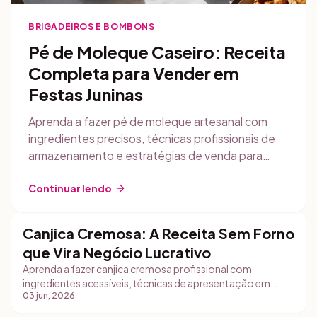
BRIGADEIROS E BOMBONS
Pé de Moleque Caseiro: Receita
Completa para Vender em
Festas Juninas
Aprenda a fazer pé de moleque artesanal com
ingredientes precisos, técnicas profissionais de
armazenamento e estratégias de venda para
gerar renda extra em festas juninas.
Continuar lendo
Canjica Cremosa: A Receita Sem Forno
Tortas e Sobremesas
que Vira Negócio Lucrativo
Aprenda a fazer canjica cremosa profissional com
ingredientes acessíveis, técnicas de apresentação em
03 jun, 2026
copos e estratégias práticas para vender em eventos e
delivery.