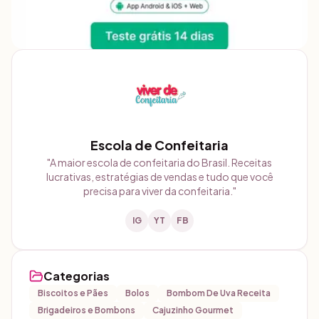
Escola de Confeitaria
"
A maior escola de confeitaria do Brasil. Receitas
lucrativas, estratégias de vendas e tudo que você
precisa para viver da confeitaria.
"
IG
YT
FB
Categorias
Biscoitos e Pães
Bolos
Bombom De Uva Receita
Brigadeiros e Bombons
Cajuzinho Gourmet