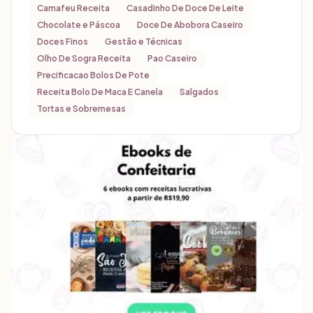
Camafeu Receita
Casadinho De Doce De Leite
Chocolate e Páscoa
Doce De Abobora Caseiro
Doces Finos
Gestão e Técnicas
Olho De Sogra Receita
Pao Caseiro
Precificacao Bolos De Pote
Receita Bolo De Maca E Canela
Salgados
Tortas e Sobremesas