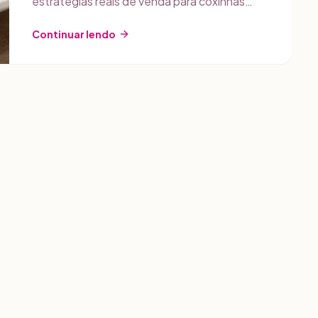
estratégias reais de venda para coxinhas
caseiras. Inclui food styling e precificação.
Continuar lendo