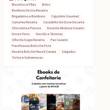
Biscoitos e Pães
Bolos
Bombom De Uva Receita
Brigadeiros e Bombons
Cajuzinho Gourmet
Camafeu Receita
Casadinho De Doce De Leite
Chocolate e Páscoa
Doce De Abobora Caseiro
Doces Finos
Gestão e Técnicas
Olho De Sogra Receita
Pao Caseiro
Precificacao Bolos De Pote
Receita Bolo De Maca E Canela
Salgados
Tortas e Sobremesas