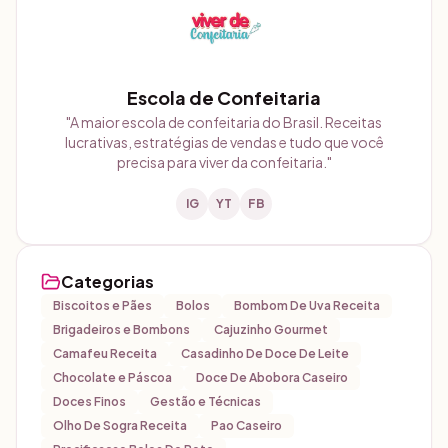
Escola de Confeitaria
"
A maior escola de confeitaria do Brasil. Receitas
lucrativas, estratégias de vendas e tudo que você
precisa para viver da confeitaria.
"
IG
YT
FB
Categorias
Biscoitos e Pães
Bolos
Bombom De Uva Receita
Brigadeiros e Bombons
Cajuzinho Gourmet
Camafeu Receita
Casadinho De Doce De Leite
Chocolate e Páscoa
Doce De Abobora Caseiro
Doces Finos
Gestão e Técnicas
Olho De Sogra Receita
Pao Caseiro