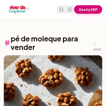
Pular para o conteúdo
Gestly ERP
pé de moleque para
1
vender
post