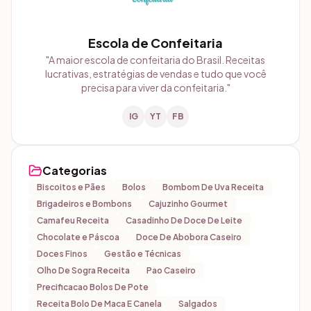
Escola de Confeitaria
"
A maior escola de confeitaria do Brasil. Receitas
lucrativas, estratégias de vendas e tudo que você
precisa para viver da confeitaria.
"
IG
YT
FB
Categorias
Biscoitos e Pães
Bolos
Bombom De Uva Receita
Brigadeiros e Bombons
Cajuzinho Gourmet
Camafeu Receita
Casadinho De Doce De Leite
Chocolate e Páscoa
Doce De Abobora Caseiro
Doces Finos
Gestão e Técnicas
Olho De Sogra Receita
Pao Caseiro
Precificacao Bolos De Pote
Receita Bolo De Maca E Canela
Salgados