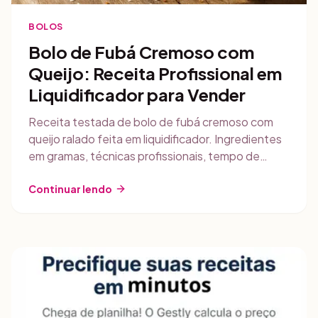
BOLOS
Bolo de Fubá Cremoso com
Queijo: Receita Profissional em
Liquidificador para Vender
Receita testada de bolo de fubá cremoso com
queijo ralado feita em liquidificador. Ingredientes
em gramas, técnicas profissionais, tempo de
forno, armazenamento, rendimento real e
estratégias de venda para confeiteiras iniciantes.
Continuar lendo