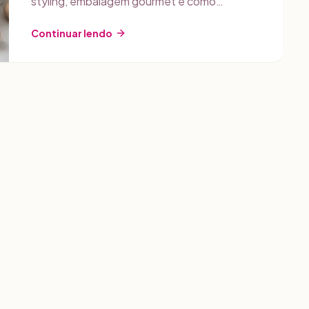
styling, embalagem gourmet e como
precificar com Gestly para lucrar.
Continuar lendo