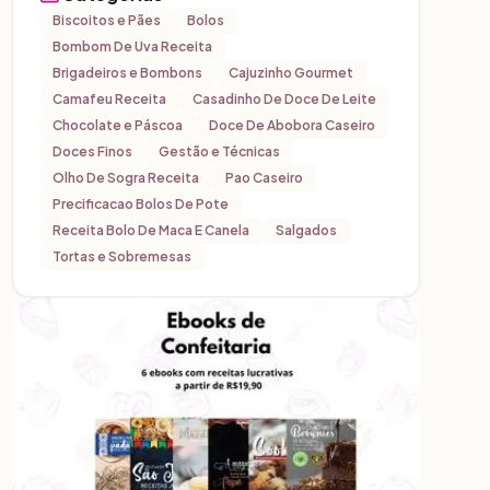
Biscoitos e Pães
Bolos
Bombom De Uva Receita
Brigadeiros e Bombons
Cajuzinho Gourmet
Camafeu Receita
Casadinho De Doce De Leite
Chocolate e Páscoa
Doce De Abobora Caseiro
Doces Finos
Gestão e Técnicas
Olho De Sogra Receita
Pao Caseiro
Precificacao Bolos De Pote
Receita Bolo De Maca E Canela
Salgados
Tortas e Sobremesas