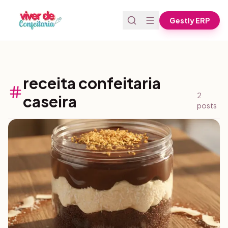
Pular para o conteúdo
Gestly ERP
receita confeitaria
2
caseira
posts