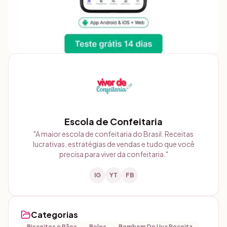
Escola de Confeitaria
"
A maior escola de confeitaria do Brasil. Receitas
lucrativas, estratégias de vendas e tudo que você
precisa para viver da confeitaria.
"
IG
YT
FB
Categorias
Biscoitos e Pães
Bolos
Bombom De Uva Receita