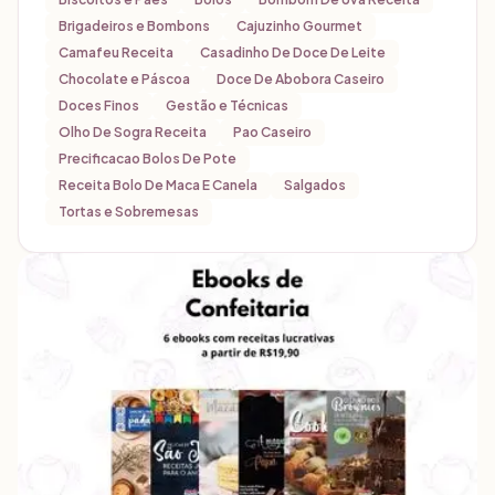
Brigadeiros e Bombons
Cajuzinho Gourmet
Camafeu Receita
Casadinho De Doce De Leite
Chocolate e Páscoa
Doce De Abobora Caseiro
Doces Finos
Gestão e Técnicas
Olho De Sogra Receita
Pao Caseiro
Precificacao Bolos De Pote
Receita Bolo De Maca E Canela
Salgados
Tortas e Sobremesas