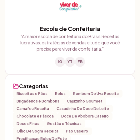
Escola de Confeitaria
"
A maior escola de confeitaria do Brasil. Receitas
lucrativas, estratégias de vendas e tudo que você
precisa para viver da confeitaria.
"
IG
YT
FB
Categorias
Biscoitos e Pães
Bolos
Bombom De Uva Receita
Brigadeiros e Bombons
Cajuzinho Gourmet
Camafeu Receita
Casadinho De Doce De Leite
Chocolate e Páscoa
Doce De Abobora Caseiro
Doces Finos
Gestão e Técnicas
Olho De Sogra Receita
Pao Caseiro
Precificacao Bolos De Pote