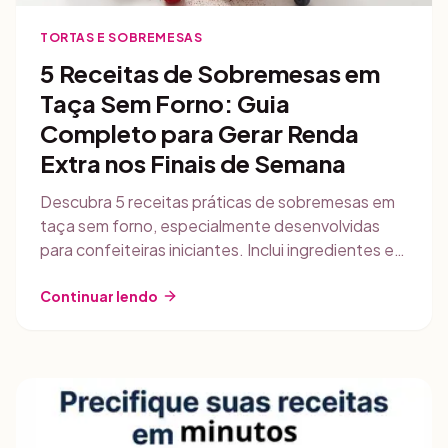
TORTAS E SOBREMESAS
5 Receitas de Sobremesas em
Taça Sem Forno: Guia
Completo para Gerar Renda
Extra nos Finais de Semana
Descubra 5 receitas práticas de sobremesas em
taça sem forno, especialmente desenvolvidas
para confeiteiras iniciantes. Inclui ingredientes em
gramas, modo de preparo detalhado, dicas de
comercialização e estratégias de vendas para
Continuar lendo
maximizar sua renda.