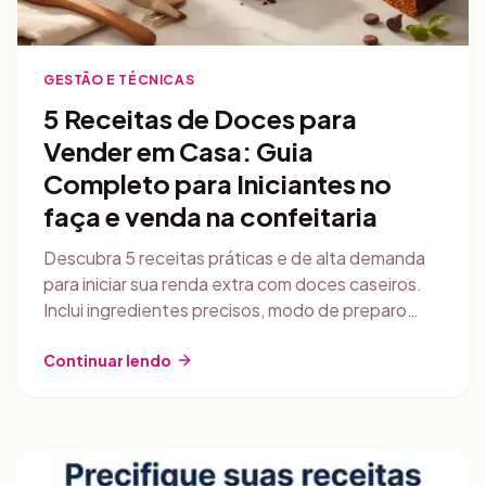
GESTÃO E TÉCNICAS
5 Receitas de Doces para
Vender em Casa: Guia
Completo para Iniciantes no
faça e venda na confeitaria
Descubra 5 receitas práticas e de alta demanda
para iniciar sua renda extra com doces caseiros.
Inclui ingredientes precisos, modo de preparo
detalhado, dicas comerciais e como precificar
com o Gestly.
Continuar lendo