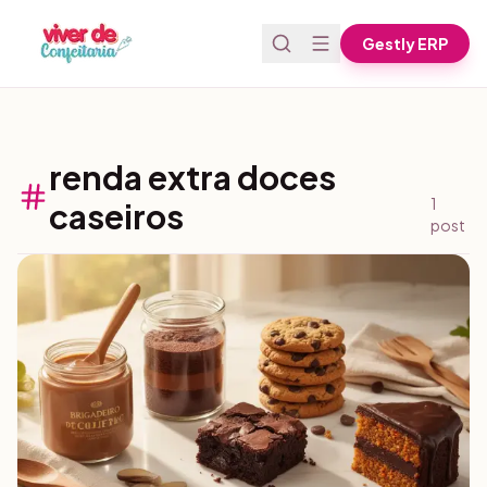
Pular para o conteúdo
Gestly ERP
renda extra doces
1
caseiros
post