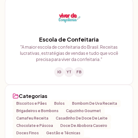
Escola de Confeitaria
"
A maior escola de confeitaria do Brasil. Receitas
lucrativas, estratégias de vendas e tudo que você
precisa para viver da confeitaria.
"
IG
YT
FB
Categorias
Biscoitos e Pães
Bolos
Bombom De Uva Receita
Brigadeiros e Bombons
Cajuzinho Gourmet
Camafeu Receita
Casadinho De Doce De Leite
Chocolate e Páscoa
Doce De Abobora Caseiro
Doces Finos
Gestão e Técnicas