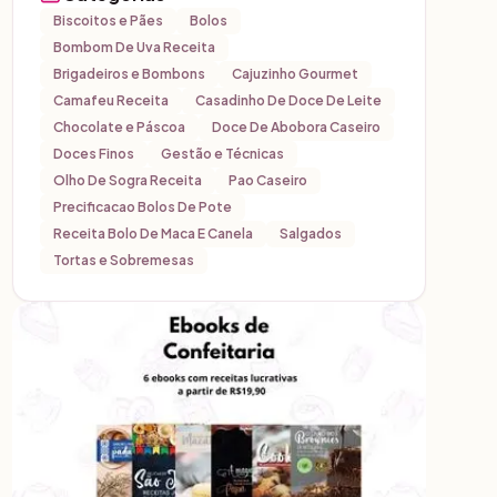
Biscoitos e Pães
Bolos
Bombom De Uva Receita
Brigadeiros e Bombons
Cajuzinho Gourmet
Camafeu Receita
Casadinho De Doce De Leite
Chocolate e Páscoa
Doce De Abobora Caseiro
Doces Finos
Gestão e Técnicas
Olho De Sogra Receita
Pao Caseiro
Precificacao Bolos De Pote
Receita Bolo De Maca E Canela
Salgados
Tortas e Sobremesas