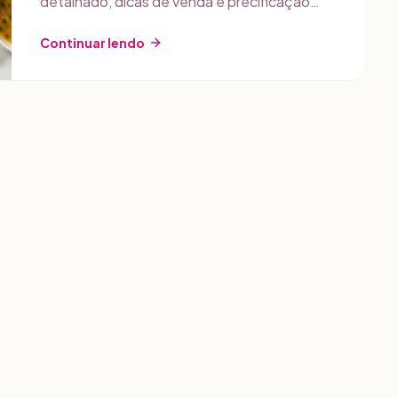
detalhado, dicas de venda e precificação
com Gestly.
Continuar lendo