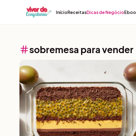
Pular para o conteúdo
Início
Receitas
Dicas de Negócio
Eboo
sobremesa para vender