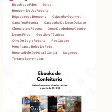
Biscoitos e Pães
Bolos
Bombom De Uva Receita
Brigadeiros e Bombons
Cajuzinho Gourmet
Camafeu Receita
Casadinho De Doce De Leite
Chocolate e Páscoa
Doce De Abobora Caseiro
Doces Finos
Gestão e Técnicas
Olho De Sogra Receita
Pao Caseiro
Precificacao Bolos De Pote
Receita Bolo De Maca E Canela
Salgados
Tortas e Sobremesas