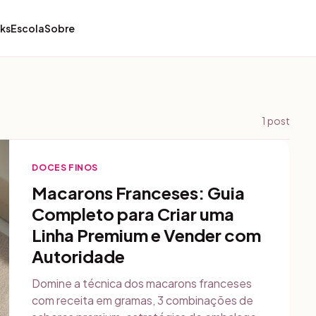
ks
Escola
Sobre
1
post
DOCES FINOS
Macarons Franceses: Guia
Completo para Criar uma
Linha Premium e Vender com
Autoridade
Domine a técnica dos macarons franceses
com receita em gramas, 3 combinações de