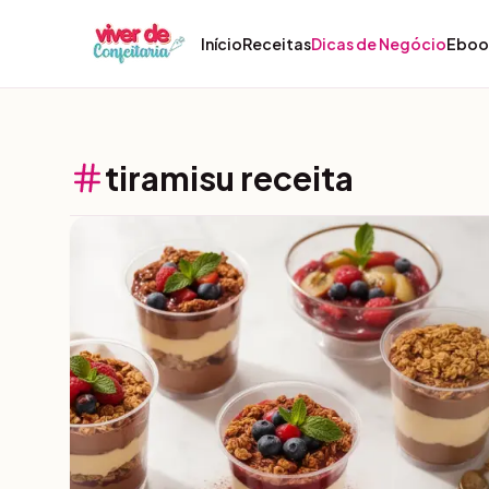
Pular para o conteúdo
Início
Receitas
Dicas de Negócio
Eboo
tiramisu receita