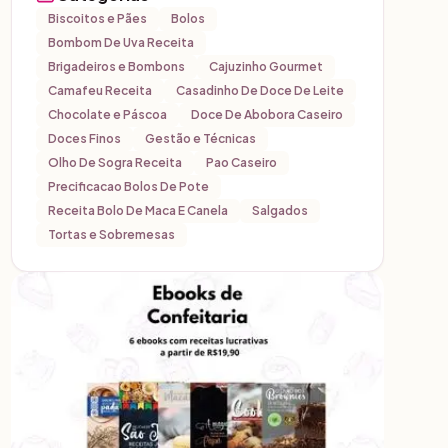
Biscoitos e Pães
Bolos
Bombom De Uva Receita
Brigadeiros e Bombons
Cajuzinho Gourmet
Camafeu Receita
Casadinho De Doce De Leite
Chocolate e Páscoa
Doce De Abobora Caseiro
Doces Finos
Gestão e Técnicas
Olho De Sogra Receita
Pao Caseiro
Precificacao Bolos De Pote
Receita Bolo De Maca E Canela
Salgados
Tortas e Sobremesas