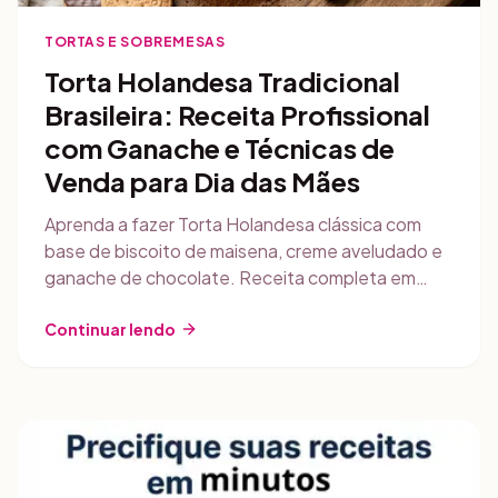
TORTAS E SOBREMESAS
Torta Holandesa Tradicional
Brasileira: Receita Profissional
com Ganache e Técnicas de
Venda para Dia das Mães
Aprenda a fazer Torta Holandesa clássica com
base de biscoito de maisena, creme aveludado e
ganache de chocolate. Receita completa em
gramas, técnicas profissionais e estratégias de
comercialização para maximizar vendas.
Continuar lendo