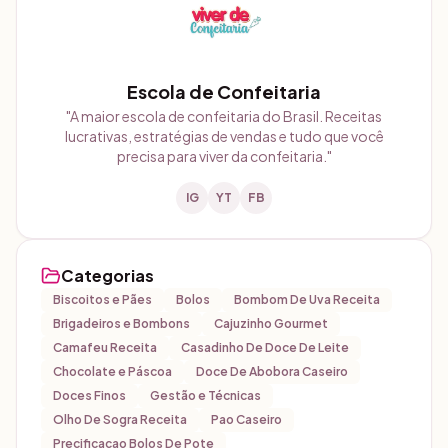
Escola de Confeitaria
"
A maior escola de confeitaria do Brasil. Receitas
lucrativas, estratégias de vendas e tudo que você
precisa para viver da confeitaria.
"
IG
YT
FB
Categorias
Biscoitos e Pães
Bolos
Bombom De Uva Receita
Brigadeiros e Bombons
Cajuzinho Gourmet
Camafeu Receita
Casadinho De Doce De Leite
Chocolate e Páscoa
Doce De Abobora Caseiro
Doces Finos
Gestão e Técnicas
Olho De Sogra Receita
Pao Caseiro
Precificacao Bolos De Pote