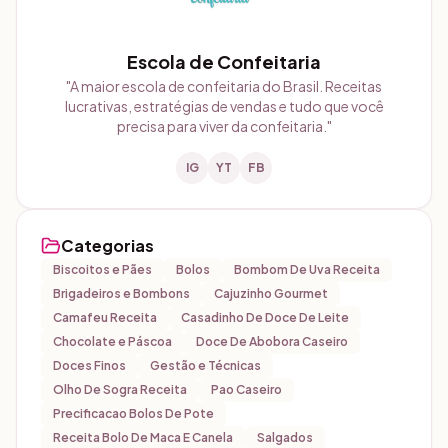
Escola de Confeitaria
"
A maior escola de confeitaria do Brasil. Receitas
lucrativas, estratégias de vendas e tudo que você
precisa para viver da confeitaria.
"
IG
YT
FB
Categorias
Biscoitos e Pães
Bolos
Bombom De Uva Receita
Brigadeiros e Bombons
Cajuzinho Gourmet
Camafeu Receita
Casadinho De Doce De Leite
Chocolate e Páscoa
Doce De Abobora Caseiro
Doces Finos
Gestão e Técnicas
Olho De Sogra Receita
Pao Caseiro
Precificacao Bolos De Pote
Receita Bolo De Maca E Canela
Salgados