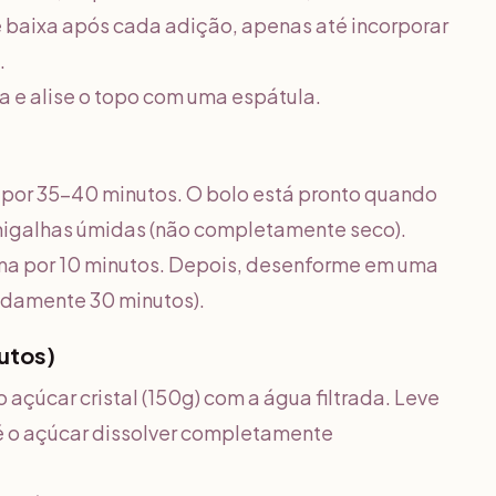
de baixa após cada adição, apenas até incorporar
.
 e alise o topo com uma espátula.
 por 35-40 minutos. O bolo está pronto quando
 migalhas úmidas (não completamente seco).
orma por 10 minutos. Depois, desenforme em uma
adamente 30 minutos).
utos)
çúcar cristal (150g) com a água filtrada. Leve
 o açúcar dissolver completamente