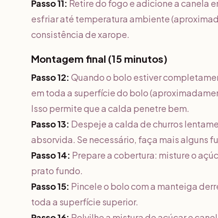
Passo 11:
Retire do fogo e adicione a canela e
esfriar até temperatura ambiente (aproximad
consistência de xarope.
Montagem final (15 minutos)
Passo 12:
Quando o bolo estiver completament
em toda a superfície do bolo (aproximadamen
Isso permite que a calda penetre bem.
Passo 13:
Despeje a calda de churros lentamen
absorvida. Se necessário, faça mais alguns f
Passo 14:
Prepare a cobertura: misture o açúc
prato fundo.
Passo 15:
Pincele o bolo com a manteiga derre
toda a superfície superior.
Passo 16:
Polvilhe a mistura de açúcar e canel