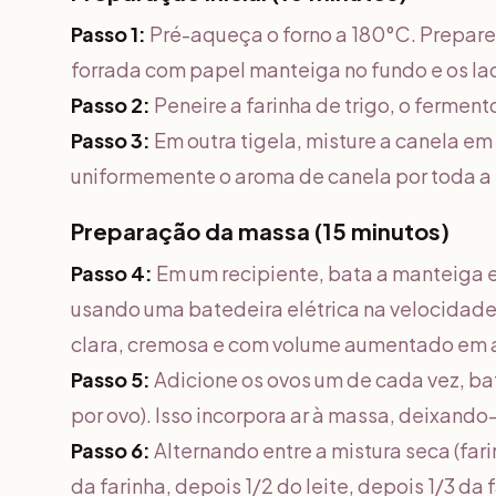
Passo 1:
Pré-aqueça o forno a 180°C. Prepar
forrada com papel manteiga no fundo e os l
Passo 2:
Peneire a farinha de trigo, o ferment
Passo 3:
Em outra tigela, misture a canela em 
uniformemente o aroma de canela por toda a
Preparação da massa (15 minutos)
Passo 4:
Em um recipiente, bata a manteiga 
usando uma batedeira elétrica na velocidade 
clara, cremosa e com volume aumentado e
Passo 5:
Adicione os ovos um de cada vez, 
por ovo). Isso incorpora ar à massa, deixando-
Passo 6:
Alternando entre a mistura seca (fari
da farinha, depois 1/2 do leite, depois 1/3 da 