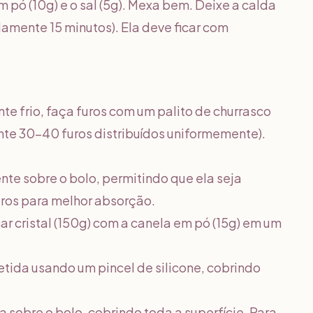
m pó (10g) e o sal (5g). Mexa bem. Deixe a calda
amente 15 minutos). Ela deve ficar com
e frio, faça furos com um palito de churrasco
te 30-40 furos distribuídos uniformemente).
te sobre o bolo, permitindo que ela seja
uros para melhor absorção.
ar cristal (150g) com a canela em pó (15g) em um
tida usando um pincel de silicone, cobrindo
a sobre o bolo, cobrindo toda a superfície. Para