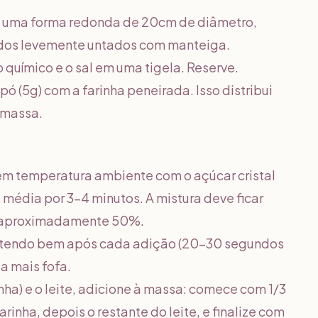
e uma forma redonda de 20cm de diâmetro,
ados levemente untados com manteiga.
o químico e o sal em uma tigela. Reserve.
pó (5g) com a farinha peneirada. Isso distribui
 massa.
em temperatura ambiente com o açúcar cristal
média por 3-4 minutos. A mistura deve ficar
m aproximadamente 50%.
batendo bem após cada adição (20-30 segundos
a mais fofa.
nha) e o leite, adicione à massa: comece com 1/3
farinha, depois o restante do leite, e finalize com