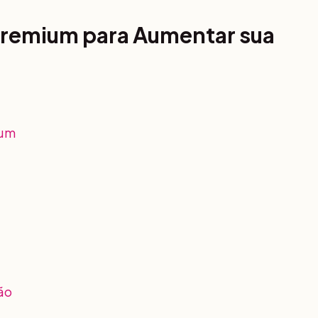
 Premium para Aumentar sua
ium
ão