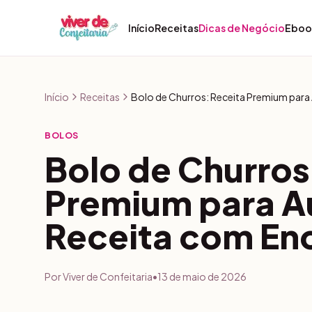
Pular para o conteúdo
Início
Receitas
Dicas de Negócio
Eboo
Início
Receitas
Bolo de Churros: Receita Premium par
BOLOS
Bolo de Churros
Premium para A
Receita com E
Por
Viver de Confeitaria
•
13 de maio de 2026