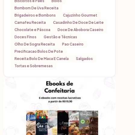
Biscoitos e Pães
Bolos
Bombom De Uva Receita
Brigadeiros e Bombons
Cajuzinho Gourmet
Camafeu Receita
Casadinho De Doce De Leite
Chocolate e Páscoa
Doce De Abobora Caseiro
Doces Finos
Gestão e Técnicas
Olho De Sogra Receita
Pao Caseiro
Precificacao Bolos De Pote
Receita Bolo De Maca E Canela
Salgados
Tortas e Sobremesas