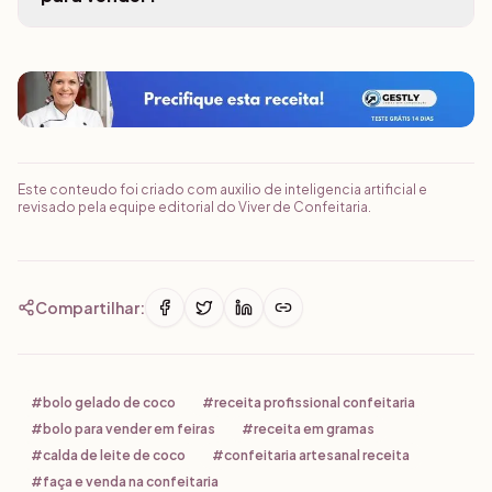
Este conteudo foi criado com auxilio de inteligencia artificial e
revisado pela equipe editorial do Viver de Confeitaria.
Compartilhar:
#
bolo gelado de coco
#
receita profissional confeitaria
#
bolo para vender em feiras
#
receita em gramas
#
calda de leite de coco
#
confeitaria artesanal receita
#
faça e venda na confeitaria