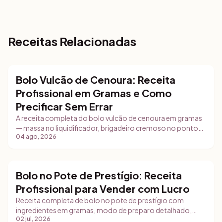
Receitas Relacionadas
Bolo Vulcão de Cenoura: Receita
Bolos
Profissional em Gramas e Como
Precificar Sem Errar
A receita completa do bolo vulcão de cenoura em gramas
— massa no liquidificador, brigadeiro cremoso no ponto
04 ago, 2026
de escorrer e montagem na forma com furo central. E, a
partir dela, as lições de custo que a maioria das
confeiteiras ignora: por que o peso que se vende é o
assado e não o cru, por que a embalagem pesa muito mais
Bolo no Pote de Prestígio: Receita
do que parece e por que a sobra da base precisa entrar na
Bolos
Profissional para Vender com Lucro
conta.
Receita completa de bolo no pote de prestígio com
ingredientes em gramas, modo de preparo detalhado,
02 jul, 2026
dicas de conservação e estratégia de vendas para