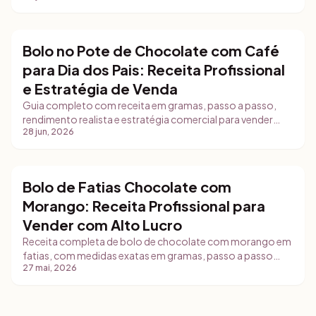
confeiteiras iniciantes.
Bolo no Pote de Chocolate com Café
Bolos
para Dia dos Pais: Receita Profissional
e Estratégia de Venda
Guia completo com receita em gramas, passo a passo,
rendimento realista e estratégia comercial para vender
28 jun, 2026
bolo no pote gourmet no Dia dos Pais com embalagem
profissional e gestão de pedidos.
Bolo de Fatias Chocolate com
Bolos
Morango: Receita Profissional para
Vender com Alto Lucro
Receita completa de bolo de chocolate com morango em
fatias, com medidas exatas em gramas, passo a passo
27 mai, 2026
detalhado, dicas de food styling e estratégias de
comercialização para delivery e feiras.