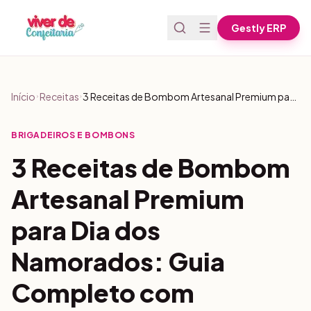
Pular para o conteúdo
Gestly ERP
Início
Receitas
3 Receitas de Bombom Artesanal Premium para Dia dos Namorados: Guia Completo com Técnicas de Temperagem e Estratégias de Venda
BRIGADEIROS E BOMBONS
3 Receitas de Bombom
Artesanal Premium
para Dia dos
Namorados: Guia
Completo com