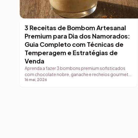
3 Receitas de Bombom Artesanal
Brigadeiros e Bombons
Premium para Dia dos Namorados:
Guia Completo com Técnicas de
Temperagem e Estratégias de
Venda
Aprenda a fazer 3 bombons premium sofisticados
com chocolate nobre, ganache e recheios gourmet.
16 mai, 2026
Receitas completas em gramas, técnicas
profissionais de temperagem, dicas de embalagem
premium e estratégias comerciais para lucrar no Dia
dos Namorados.