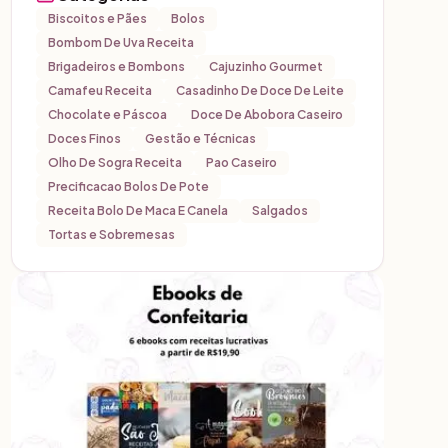
Biscoitos e Pães
Bolos
Bombom De Uva Receita
Brigadeiros e Bombons
Cajuzinho Gourmet
Camafeu Receita
Casadinho De Doce De Leite
Chocolate e Páscoa
Doce De Abobora Caseiro
Doces Finos
Gestão e Técnicas
Olho De Sogra Receita
Pao Caseiro
Precificacao Bolos De Pote
Receita Bolo De Maca E Canela
Salgados
Tortas e Sobremesas