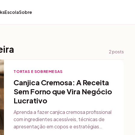
ks
Escola
Sobre
eira
2
posts
TORTAS E SOBREMESAS
Canjica Cremosa: A Receita
Sem Forno que Vira Negócio
Lucrativo
Aprenda a fazer canjica cremosa profissional
com ingredientes acessíveis, técnicas de
apresentação em copos e estratégias
práticas para vender em eventos e delivery.