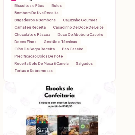
Biscoitos e Pães
Bolos
Bombom De Uva Receita
Brigadeiros e Bombons
Cajuzinho Gourmet
Camafeu Receita
Casadinho De Doce De Leite
Chocolate e Páscoa
Doce De Abobora Caseiro
Doces Finos
Gestão e Técnicas
Olho De Sogra Receita
Pao Caseiro
Precificacao Bolos De Pote
Receita Bolo De Maca E Canela
Salgados
Tortas e Sobremesas